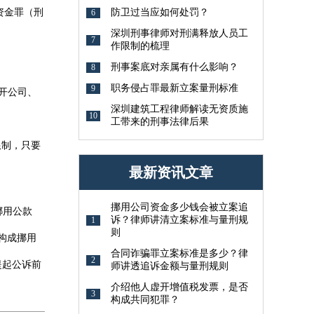
资金罪（刑
防卫过当应如何处罚？
6
深圳刑事律师对刑满释放人员工
7
作限制的梳理
刑事案底对亲属有什么影响？
8
职务侵占罪最新立案量刑标准
9
、开公司、
深圳建筑工程律师解读无资质施
10
工带来的刑事法律后果
限制，只要
最新资讯文章
挪用公司资金多少钱会被立案追
挪用公款
诉？律师讲清立案标准与量刑规
1
则
构成挪用
合同诈骗罪立案标准是多少？律
2
提起公诉前
师讲透追诉金额与量刑规则
介绍他人虚开增值税发票，是否
3
构成共同犯罪？