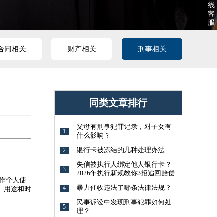
线
客
服
合同相关
财产相关
刑事相关
同类文章排行
父母有刑事犯罪记录，对子女有
1
什么影响？
银行卡被冻结的几种处理办法
2
失信被执行人绑定他人银行卡？
3
2026年执行新规教你3招追回赔偿
作个人使
暴力催收违法了哪条法律法规？
4
、用途和时
民事诉讼中发现刑事犯罪如何处
5
理？