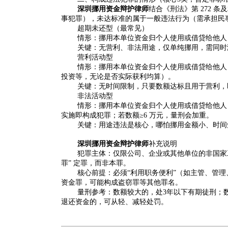
深圳挪用资金辩护律师
结合《刑法》第 272
事犯罪），未达标准的属于一般违法行为（需承担民
超期未还型（最常见）
情形：挪用本单位资金归个人使用或借贷给他人
关键：无营利、非法用途，仅单纯挪用，需同时满
营利活动型
情形：挪用本单位资金归个人使用或借贷给他人，
投资等，无论是否实际获利均算）。
关键：无时间限制，只要数额达标且用于营利，
非法活动型
情形：挪用本单位资金归个人使用或借贷给他人
实施即构成犯罪；若数额≥6 万元，量刑会加重。
关键：用途违法是核心，哪怕挪用金额小、时间
深圳挪用资金辩护律师
补充说明
犯罪主体：仅限公司、企业或其他单位的非国家
罪” 定罪，而非本罪。
核心前提：必须“利用职务便利”（如主管、管
资金罪，可能构成盗窃罪等其他罪名。
量刑参考：数额较大的，处3年以下有期徒刑；数
退还资金的，可从轻、减轻处罚。