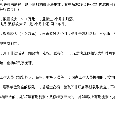
 条及相关司法解释，以下情形构成违法犯罪，其中后3类达到标准即构成挪用
事/行政责任）：
，
数额较大（≥10 万元），且超过3个月未归还
。
足“数额较大”和“超3个月未还”两个条件。
数额较大（≥10 万元），虽未超过 3 个月，但用于营利活动（如炒股
即构成犯罪。
，用于非法活动（如赌博、走私、贩毒等） ，无需满足数额较大和时间
短，也构成刑事犯罪。
工作人员（如实控人、高管、财务人员等）；国家工作人员挪用的，按“
理、经手单位资金的权限），若通过盗窃、骗取等非职务手段获取资金，不
额巨大的，处3-7年有期徒刑；数额特别巨大的，处7年以上有期徒刑；