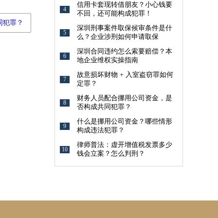
信用卡套现转借朋友？小心钱要
4
不回，还可能构成犯罪！
同犯罪？
深圳刑事案件取保候审条件是什
5
么？企业涉刑如何申请取保
深圳合同违约怎么索要赔偿？本
6
地企业维权实操指南
故意损坏财物 + 入室盗窃罪如何
7
定罪？
财务人员配合挪用公司资金，是
8
否构成共同犯罪？
什么是挪用公司资金？哪些情形
9
构成违法犯罪？
律师普法：虚开增值税发票多少
10
钱会立案？怎么判刑？