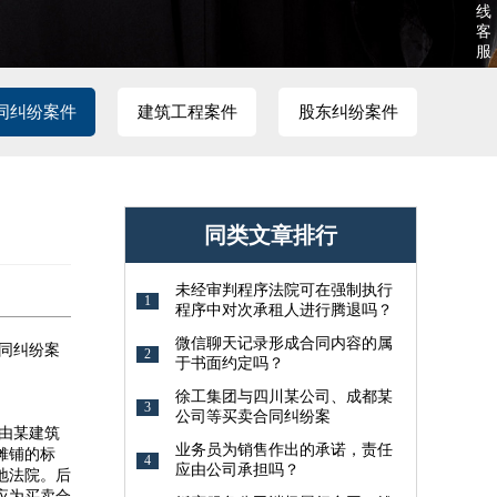
线
客
服
同纠纷案件
建筑工程案件
股东纠纷案件
同类文章排行
未经审判程序法院可在强制执行
1
程序中对次承租人进行腾退吗？
微信聊天记录形成合同内容的属
同纠纷案
2
于书面约定吗？
徐工集团与四川某公司、成都某
3
公司等买卖合同纠纷案
由某建筑
业务员为销售作出的承诺，责任
摊铺的标
4
应由公司承担吗？
地法院。后
应为买卖合