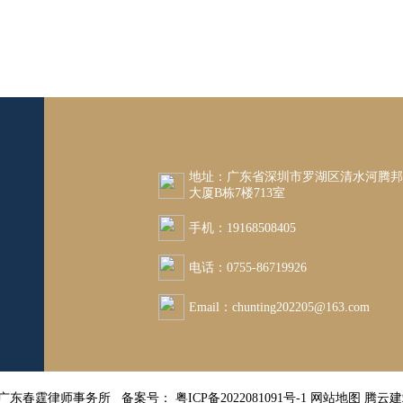
地址：广东省深圳市罗湖区清水河腾
大厦B栋7楼713室
手机：19168508405
电话：0755-86719926
Email：chunting202205@163.com
26 广东春霆律师事务所 备案号：
粤ICP备2022081091号-1
网站地图
腾云建