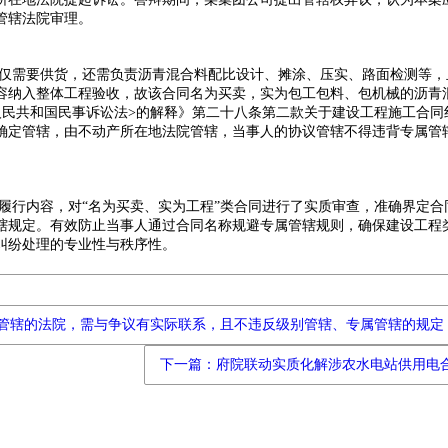
管辖法院审理。
仅需要供货，还需负责沥青混合料配比设计、摊涂、压实、路面检测等，
容纳入整体工程验收，故该合同名为买卖，实为包工包料、包机械的沥青
人民共和国民事诉讼法>的解释》第二十八条第二款关于建设工程施工合同
确定管辖，由不动产所在地法院管辖，当事人的协议管辖不得违背专属管
履行内容，对“名为买卖、实为工程”类合同进行了实质审查，准确界定合
辖规定。有效防止当事人通过合同名称规避专属管辖规则，确保建设工程
纠纷处理的专业性与秩序性。
管辖的法院，需与争议有实际联系，且不违反级别管辖、专属管辖的规定
下一篇：府院联动实质化解涉农水电站供用电