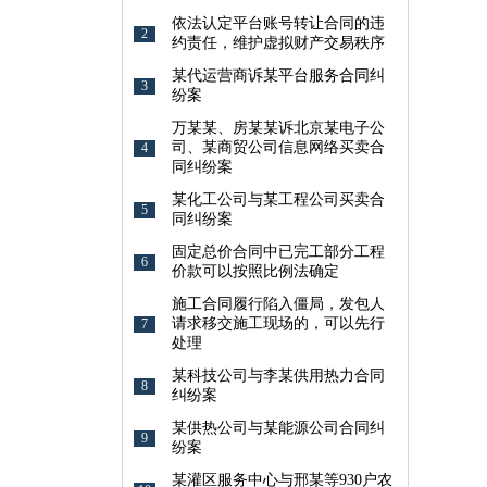
依法认定平台账号转让合同的违
2
约责任，维护虚拟财产交易秩序
某代运营商诉某平台服务合同纠
3
纷案
万某某、房某某诉北京某电子公
司、某商贸公司信息网络买卖合
4
同纠纷案
某化工公司与某工程公司买卖合
5
同纠纷案
固定总价合同中已完工部分工程
6
价款可以按照比例法确定
施工合同履行陷入僵局，发包人
请求移交施工现场的，可以先行
7
处理
某科技公司与李某供用热力合同
8
纠纷案
某供热公司与某能源公司合同纠
9
纷案
某灌区服务中心与邢某等930户农