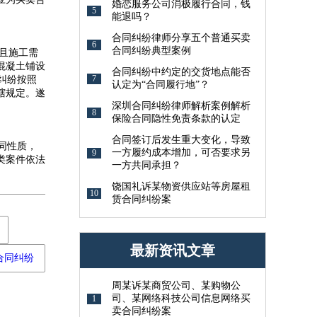
婚恋服务公司消极履行合同，钱
5
能退吗？
合同纠纷律师分享五个普通买卖
6
合同纠纷典型案例
且施工需
混凝土铺设
合同纠纷中约定的交货地点能否
7
纠纷按照
认定为“合同履行地”？
辖规定。遂
深圳合同纠纷律师解析案例解析
8
保险合同隐性免责条款的认定
合同签订后发生重大变化，导致
同性质，
一方履约成本增加，可否要求另
9
类案件依法
一方共同承担？
饶国礼诉某物资供应站等房屋租
10
赁合同纠纷案
最新资讯文章
合同纠纷
周某诉某商贸公司、某购物公
司、某网络科技公司信息网络买
1
卖合同纠纷案