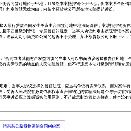
证明合同签订地位于甲地，且虽然本案抵押物位于甲地，但本案系金融借
同》约定管辖无效为由，向某小额贷款公司所在地法院提起诉讼。
择因履行贷款合同发生争议由合同签订地甲地法院管辖，案涉抵押物所在
，且不违反级别管辖、专属管辖的规定，当事人协议约定由该院管辖本案
权，遂裁定对小额贷款公司的起诉不予受理。某小额贷款公司不服上诉，
：“合同或者其他财产权益纠纷的当事人可以书面协议选择被告住所地、
议有实际联系的地点的人民法院管辖，但不得违反本法对级别管辖和专属
规定
，当事人协议选择的管辖法院，应当与争议有实际联系，而对案件有
段，受诉人民法院有必要依职权审查合同约定的管辖法院是否与争议有实
行民事诉讼应当遵循诚实信用原则，不得故意制造管辖连接点，使本没有
、靖某某公路货物运输合同纠纷案