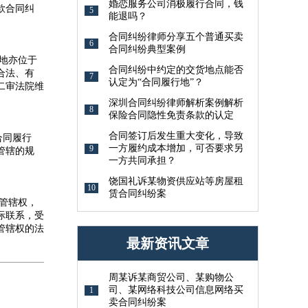
婚恋服务公司消极履行合同，钱
款合同纠
5
能退吗？
合同纠纷律师分享五个普通买卖
6
合同纠纷典型案例
地亦位于
合同纠纷中约定的交货地点能否
合法、有
7
认定为“合同履行地”？
二审法院维
深圳合同纠纷律师解析案例解析
8
保险合同隐性免责条款的认定
合同签订后发生重大变化，导致
合同履行
一方履约成本增加，可否要求另
9
管辖的规
一方共同承担？
饶国礼诉某物资供应站等房屋租
10
赁合同纠纷案
管辖权，
际联系，受
管辖权的法
最新资讯文章
周某诉某商贸公司、某购物公
司、某网络科技公司信息网络买
1
卖合同纠纷案