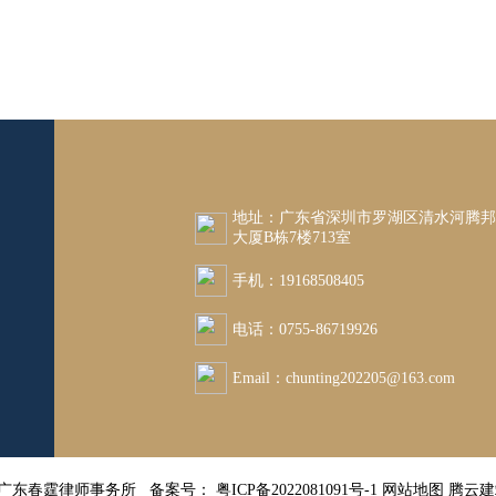
地址：广东省深圳市罗湖区清水河腾
大厦B栋7楼713室
手机：19168508405
电话：0755-86719926
Email：chunting202205@163.com
26 广东春霆律师事务所 备案号：
粤ICP备2022081091号-1
网站地图
腾云建