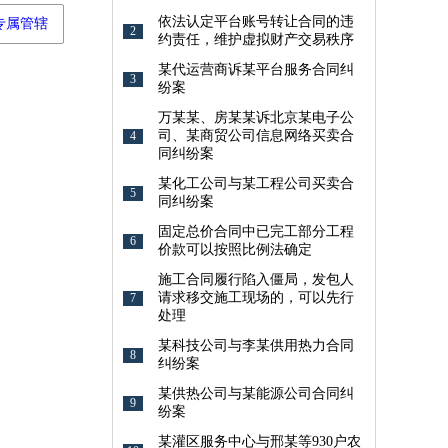
依法认定平台账号转让合同的违
专属管辖
2
约责任，维护虚拟财产交易秩序
某代运营商诉某平台服务合同纠
3
纷案
万某某、房某某诉北京某电子公
司、某商贸公司信息网络买卖合
4
同纠纷案
某化工公司与某工程公司买卖合
5
同纠纷案
固定总价合同中已完工部分工程
6
价款可以按照比例法确定
施工合同履行陷入僵局，发包人
请求移交施工现场的，可以先行
7
处理
某科技公司与李某供用热力合同
8
纠纷案
某供热公司与某能源公司合同纠
9
纷案
某灌区服务中心与邢某等930户农