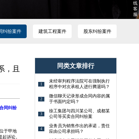
线
客
服
同纠纷案件
建筑工程案件
股东纠纷案件
同类文章排行
系，且
未经审判程序法院可在强制执行
1
程序中对次承租人进行腾退吗？
微信聊天记录形成合同内容的属
2
于书面约定吗？
合同纠纷
徐工集团与四川某公司、成都某
3
公司等买卖合同纠纷案
业务员为销售作出的承诺，责任
4
位于甲地
应由公司承担吗？
提起诉讼。