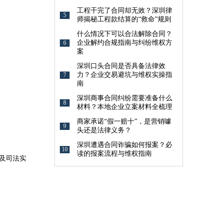
工程干完了合同却无效？深圳律
5
师揭秘工程款结算的“救命”规则
什么情况下可以合法解除合同？
企业解约合规指南与纠纷维权方
6
案
深圳口头合同是否具备法律效
力？企业交易避坑与维权实操指
7
南
深圳商事合同纠纷需要准备什么
8
材料？本地企业立案材料全梳理
商家承诺“假一赔十”，是营销噱
9
头还是法律义务？
深圳遭遇合同诈骗如何报案？必
10
读的报案流程与维权指南
及司法实