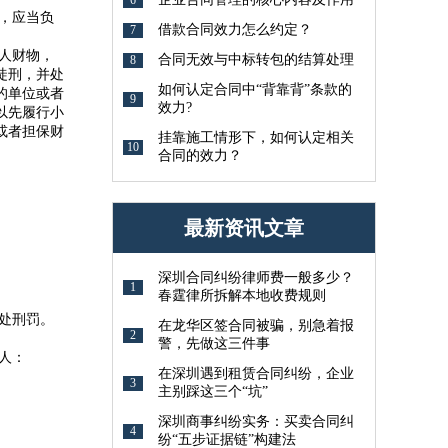
，应当负
借款合同效力怎么约定？
7
人财物，
合同无效与中标转包的结算处理
8
徒刑，并处
如何认定合同中“背靠背”条款的
的单位或者
9
效力?
以先履行小
或者担保财
挂靠施工情形下，如何认定相关
10
合同的效力？
最新资讯文章
深圳合同纠纷律师费一般多少？
1
春霆律所拆解本地收费规则
处刑罚。
在龙华区签合同被骗，别急着报
2
警，先做这三件事
人：
在深圳遇到租赁合同纠纷，企业
3
主别踩这三个“坑”
深圳商事纠纷实务：买卖合同纠
4
纷“五步证据链”构建法