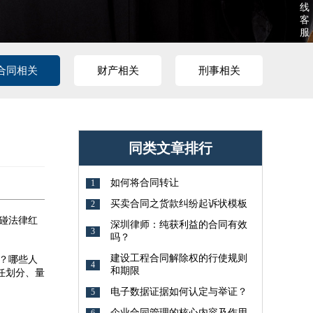
线
客
服
合同相关
财产相关
刑事相关
同类文章排行
如何将合同转让
1
买卖合同之货款纠纷起诉状模板
2
碰法律红
深圳律师：纯获利益的合同有效
3
吗？
建设工程合同解除权的行使规则
？哪些人
4
和期限
任划分、量
电子数据证据如何认定与举证？
5
企业合同管理的核心内容及作用
6