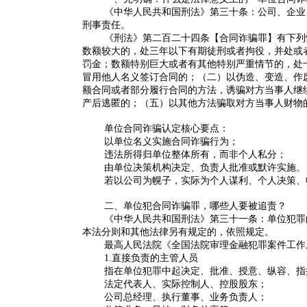
《中华人民共和国刑法》第三十条：公司、企业
刑事责任。
《刑法》第二百二十四条【合同诈骗罪】有下列
数额较大的，处三年以下有期徒刑或者拘役，并处或
罚金；数额特别巨大或者有其他特别严重情节的，处
冒用他人名义签订合同的；（二）以伪造、变造、作
额合同或者部分履行合同的方法，诱骗对方当事人继
产后逃匿的；（五）以其他方法骗取对方当事人财物
单位合同诈骗认定核心要点
：
以
单位名义
实施合同诈骗行为；
违法所得
归单位整体所有
，而非个人私分；
由单位决策机构决定、负责人批准或默许实施。
若以公司为幌子，实际为个人谋利、个人决策、
二、单位犯合同诈骗罪，哪些人要被追责？
《中华人民共和国刑法》第三十一条：单位犯罪
本法分则和其他法律另有规定的，依照规定。
最高人民法院《全国法院审理金融犯罪案件工作
1.直接负责的主管人员
指在单位犯罪中起决定、批准、授意、纵容、指
法定代表人、实际控制人、控股股东；
公司总经理、执行董事、业务负责人；