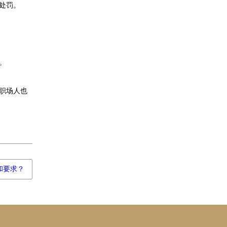
处罚。
。
职场人也
和要求？