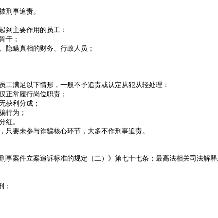
被刑事追责。
起到主要作用的员工：
骨干；
、隐瞒真相的财务、行政人员；
员工满足以下情形，一般不予追责或认定从犯从轻处理：
仅正常履行岗位职责；
无获利分成；
骗行为；
分红。
，只要未参与诈骗核心环节，大多不作刑事追责。
刑事案件立案追诉标准的规定（二）》第七十七条；最高法相关司法解释
刑；