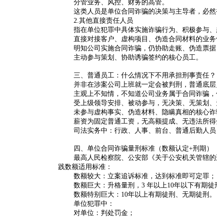
分管业务、风控、财务的高管。
这类人员是单位合同诈骗的决策与主导者，必然
2.其他直接责任人员
指在单位犯罪中具体实施诈骗行为、积极参与、
直接对接客户、虚构项目、伪造合同材料的业务
明知公司实施合同诈骗，仍协助走账、伪造票据
主动参与策划、协助诱骗签约的核心员工。
三、普通员工：什么情况下不用承担刑事责任？
并非在涉案公司上班就一定会被判刑，普通底层
主观上不知情，不知道公司业务属于合同诈骗，
受上级领导安排、被动参与，无决策、无策划、
未参与虚构事实、伪造材料、隐瞒真相的核心诈
薪资为固定普通工资，无高额提成、无违法所得
司法实务中：行政、人事、前台、普通后勤人员
四、单位合同诈骗量刑标准（数额认定+刑期）
最高人民检察院、公安部《关于公安机关管辖的
践数额适用标准：
数额较大：立案追诉标准，达到标准即可定罪；
数额巨大：升格量刑，3 年以上10年以下有期徒
数额特别巨大：10年以上有期徒刑、无期徒刑。
单位犯罪中：
对单位：判处罚金；