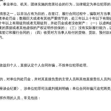
、事业单位、机关、团体实施的危害社会的行为，法律规定为单位犯罪的
情形之一，以非法占有为目的，在签订、履行合同过程中，骗取对方当事
者单处罚金；数额巨大或者有其他严重情节的，处三年以上十年以下有期
十年以上有期徒刑或者无期徒刑，并处罚金或者没收财产：（一）以虚构
废的票据或者其他虚假的产权证明作担保的；（三）没有实际履行能力，
续签订和履行合同的；（四）收受对方当事人给付的货物、货款、预付款
的。
收益归个人，直接认定
个人合同诈骗
，不按单位犯罪处理。
的，对单位判处罚金，并对其直接负责的主管人员和其他直接责任人员判
座谈会纪要》、涉单位犯罪司法裁判规则明确：单位合同诈骗只追究两类
挥作用的人员，常见包括：