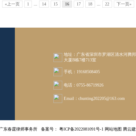
«上一页
1
...
14
15
16
17
18
...
22
下一页»
地址：广东省深圳市罗湖区清水河腾
大厦B栋7楼713室
手机：19168508405
电话：0755-86719926
Email：chunting202205@163.com
26 广东春霆律师事务所 备案号：
粤ICP备2022081091号-1
网站地图
腾云建